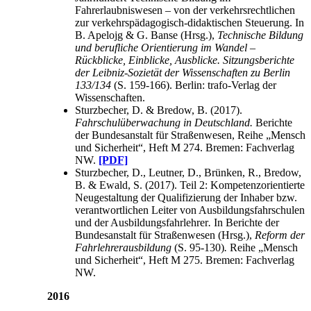
Fahrerlaubniswesen – von der verkehrsrechtlichen
zur verkehrspädagogisch-didaktischen Steuerung. In
B. Apelojg & G. Banse (Hrsg.),
Technische Bildung
und berufliche Orientierung im Wandel –
Rückblicke, Einblicke, Ausblicke. Sitzungsberichte
der Leibniz-Sozietät der Wissenschaften zu Berlin
133/134
(S. 159-166). Berlin: trafo-Verlag der
Wissenschaften.
Sturzbecher, D. & Bredow, B. (2017).
Fahrschulüberwachung in Deutschland.
Berichte
der Bundesanstalt für Straßenwesen, Reihe „Mensch
und Sicherheit“, Heft M 274. Bremen: Fachverlag
NW.
[PDF]
Sturzbecher, D., Leutner, D., Brünken, R., Bredow,
B. & Ewald, S. (2017). Teil 2: Kompetenzorientierte
Neugestaltung der Qualifizierung der Inhaber bzw.
verantwortlichen Leiter von Ausbildungsfahrschulen
und der Ausbildungsfahrlehrer
.
In Berichte der
Bundesanstalt für Straßenwesen (Hrsg.),
Reform der
Fahrlehrerausbildung
(S. 95-130)
.
Reihe „Mensch
und Sicherheit“, Heft M 275. Bremen: Fachverlag
NW.
2016