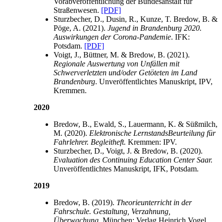
Vorabveröffentlichung der Bundesanstalt für
Straßenwesen.
[PDF]
Sturzbecher, D., Dusin, R., Kunze, T. Bredow, B. &
Pöge, A. (2021).
Jugend in Brandenburg 2020.
Auswirkungen der Corona-Pandemie
. IFK:
Potsdam.
[PDF]
Voigt, J., Büttner, M. & Bredow, B. (2021).
Regionale Auswertung von Unfällen mit
Schwerverletzten und/oder Getöteten im Land
Brandenburg
. Unveröffentlichtes Manuskript, IPV,
Kremmen.
2020
Bredow, B., Ewald, S., Lauermann, K. & Süßmilch,
M. (2020).
Elektronische LernstandsBeurteilung für
Fahrlehrer. Begleitheft.
Kremmen: IPV.
Sturzbecher, D., Voigt, J. & Bredow, B. (2020).
Evaluation des Continuing Education Center Saar.
Unveröffentlichtes Manuskript, IFK, Potsdam.
2019
Bredow, B. (2019).
Theorieunterricht in der
Fahrschule. Gestaltung, Verzahnung,
Überwachung.
München: Verlag Heinrich Vogel.