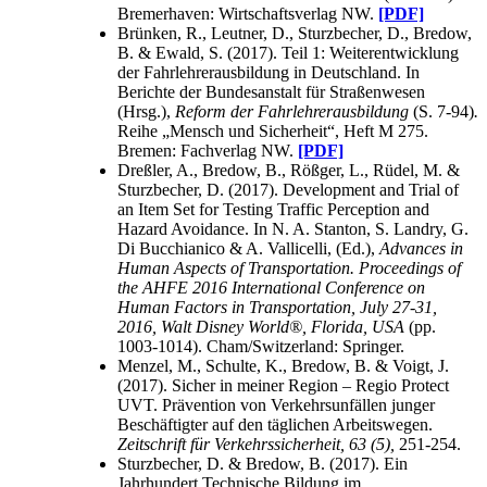
Bremerhaven: Wirtschaftsverlag NW.
[PDF]
Brünken, R., Leutner, D., Sturzbecher, D., Bredow,
B. & Ewald, S. (2017). Teil 1: Weiterentwicklung
der Fahrlehrerausbildung in Deutschland. In
Berichte der Bundesanstalt für Straßenwesen
(Hrsg.),
Reform der Fahrlehrerausbildung
(S. 7-94)
.
Reihe „Mensch und Sicherheit“, Heft M 275.
Bremen: Fachverlag NW.
[PDF]
Dreßler, A., Bredow, B., Rößger, L., Rüdel, M. &
Sturzbecher, D. (2017). Development and Trial of
an Item Set for Testing Traffic Perception and
Hazard Avoidance. In N. A. Stanton, S. Landry, G.
Di Bucchianico & A. Vallicelli, (Ed.),
Advances in
Human Aspects of Transportation. Proceedings of
the AHFE 2016 International Conference on
Human Factors in Transportation, July 27-31,
2016, Walt Disney World®, Florida, USA
(pp.
1003-1014). Cham/Switzerland: Springer.
Menzel, M., Schulte, K., Bredow, B. & Voigt, J.
(2017). Sicher in meiner Region – Regio Protect
UVT. Prävention von Verkehrsunfällen junger
Beschäftigter auf den täglichen Arbeitswegen.
Zeitschrift für Verkehrssicherheit, 63 (5),
251-254.
Sturzbecher, D. & Bredow, B. (2017). Ein
Jahrhundert Technische Bildung im