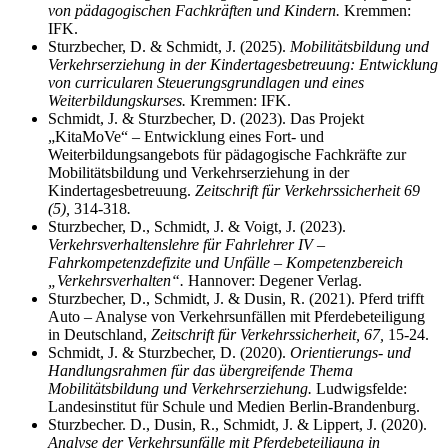
von pädagogischen Fachkräften und Kindern.
Kremmen:
IFK.
Sturzbecher, D. & Schmidt, J. (2025).
Mobilitätsbildung und
Verkehrserziehung in der Kindertagesbetreuung: Entwicklung
von curricularen Steuerungsgrundlagen und eines
Weiterbildungskurses.
Kremmen: IFK.
Schmidt, J. & Sturzbecher, D. (2023). Das Projekt
„KitaMoVe“ – Entwicklung eines Fort- und
Weiterbildungsangebots für pädagogische Fachkräfte zur
Mobilitätsbildung und Verkehrserziehung in der
Kindertagesbetreuung.
Zeitschrift für Verkehrssicherheit 69
(5),
314-318
.
Sturzbecher, D., Schmidt, J. & Voigt, J. (2023).
Verkehrsverhaltenslehre für Fahrlehrer IV –
Fahrkompetenzdefizite und Unfälle – Kompetenzbereich
„Verkehrsverhalten“.
Hannover: Degener Verlag.
Sturzbecher, D., Schmidt, J. & Dusin, R. (2021). Pferd trifft
Auto – Analyse von Verkehrsunfällen mit Pferdebeteiligung
in Deutschland,
Zeitschrift für Verkehrssicherheit, 67,
15-24.
Schmidt, J. & Sturzbecher, D. (2020).
Orientierungs- und
Handlungsrahmen für das übergreifende Thema
Mobilitätsbildung und Verkehrserziehung.
Ludwigsfelde:
Landesinstitut für Schule und Medien Berlin-Brandenburg.
Sturzbecher. D., Dusin, R., Schmidt, J. & Lippert, J. (2020).
Analyse der Verkehrsunfälle mit Pferdebeteiligung in