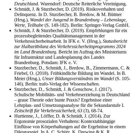
Deutschland.
Warendorf: Deutsche Reiterliche Vereinigung.
Schmidt, J. & Sturzbecher, D. (2019). Risikoverhalten und
Delinquenz. In D. Sturzbecher, B. Bredow, & M. Büttner
(Hrsg.),
Wandel der Jungend in Brandenburg – Lebenslage,
Werte, Teilhabe
(S. 149-182). Berlin: Springer-Verlag GmbH.
Schmidt, J. & Sturzbecher, D. (2019). Empfehlungen für ein
prozessbegleitendes Qualitätsmanagement in der
Verkehrssicherheitsarbeit. In IFK e. V. (Hrsg.),
Statusbericht
zur Halbzeitbilanz des Verkehrssicherheitsprogramms 2024
im Land Brandenburg.
Bericht im Auftrag des Ministeriums
für Infrastruktur und Landesplanung des Landes
Brandenburg. Potsdam: IFK e. V.
Sturzbecher, D., Schmidt, J., Bredow, B., Zimmermann, C. &
Friebel, O. (2018). Frühkindliche Bildung im Wandel. In B.
Meier (Hrsg.),
Unser Bildungsverständnis im Wandel
(S. 105-
146). Berlin: trafo-Verlag der Wissenschaften.
Sturzbecher, D., Schmidt, J. & Genschow, J. (2017).
Schulische Mobilitäts- und Verkehrserziehung in Deutschland
– graue Theorie oder bunte Praxis? Ergebnisse einer
Lehrplan- und Umsetzungsanalyse für die Sekundarstufe I.
Zeitschrift für Verkehrssicherheit, 63
(3), 68-74.
Hurtienne, J., Löffler, D. & Schmidt, J. (2014). Zur
Ergonomie prosozialen Verhaltens: Kontextabhängige
Einflüsse von Körperhaltungen auf die Ergebnisse in einem
Diktatorspiel. In A. C. Schütz, K. Drewing & K. R.